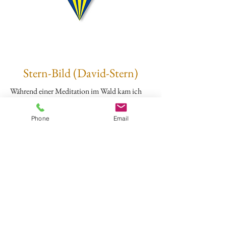
Stern-Bild (David-Stern)
Während einer Meditation im Wald kam ich
zur Idee dieser Komposition. Die einzelnen
Reliefs sind aus MDF-Hartfaserplatte gefertigt
Phone
Email
und von Hand mit Acrylfarbe gestupft.
Die Bilder verfügen über eine hohe Strahlkraft
und Präsenz. Die Kantenlänge jeder Seite
beträgt 40 cm, die Materialdicke 20 mm.
Die Bedeutung ist mir selber noch nicht klar
und das Bild befindet sich immer irgendwie
immer noch in Arbeit.
«Wandlung» ist ein Thema, auch die
«Chakras»​…
Original in meinem Besitz, unverkäuflich.